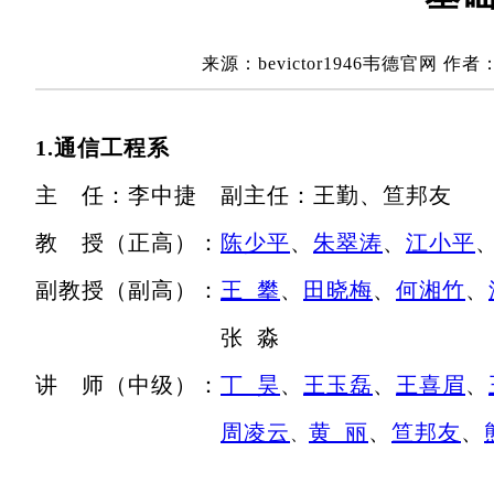
来源：bevictor1946韦德官网
作者
1.
通信工程系
主 任：李中捷
副主任：王勤、笪邦友
教 授（正高）：
陈少平
、
朱翠涛
、
江小平
副教授（副高）：
王 攀
、
田晓梅
、
何湘竹
、
张 淼
讲 师（中级）：
丁 昊
、
王玉磊
、
王喜眉
、
周凌云
黄 丽
、
笪邦友
、
、