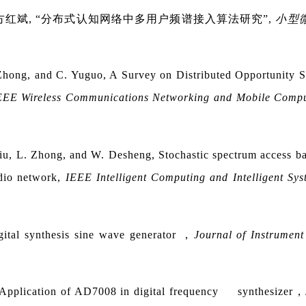
方红斌
, “
分布式认知网络中多用户频谱接入算法研究”
,
小型
 Zhong, and C. Yuguo, A Survey on Distributed Opportunity 
EEE Wireless Communications Networking and Mobile Comp
Liu, L. Zhong, and W. Desheng, Stochastic spectrum access ba
adio network,
IEEE Intelligent Computing and Intelligent Sys
gital synthesis sine wave generator
，
Journal of Instrument
 Application of AD7008 in digital frequency synthesizer
，