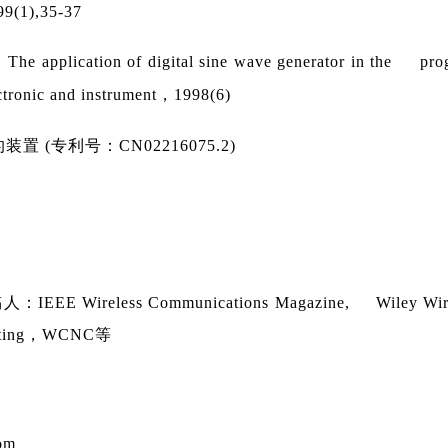
99(1),35-37
he application of digital sine wave generator in the pr
ctronic and instrument
，
1998(6)
扰的装置
(专利号：
CN02216075.2)
人：
IEEE Wireless Communications Magazine, Wiley Wir
ting
，
WCNC
等
om