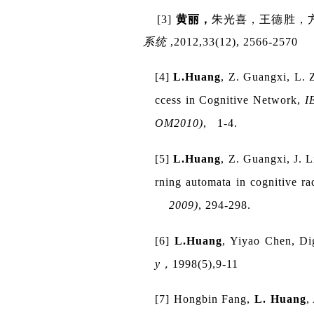
[3]
黄丽，
朱光喜，王德胜，
系统
,2012,33(12), 2566-2570
[4]
L.Huang
, Z. Guangxi, L.
ccess in Cognitive Network,
I
OM2010)
, 1-4.
[5]
L.Huang
, Z. Guangxi, J. 
rning automata in cognitive r
2009)
, 294-298.
[6]
L.Huang
, Yiyao Chen,
Di
y
，
1998(5),9-11
[7] Hongbin Fang,
L. Huang
,