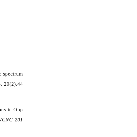
c spectrum
, 20(2),44
ons in Opp
(WCNC 201