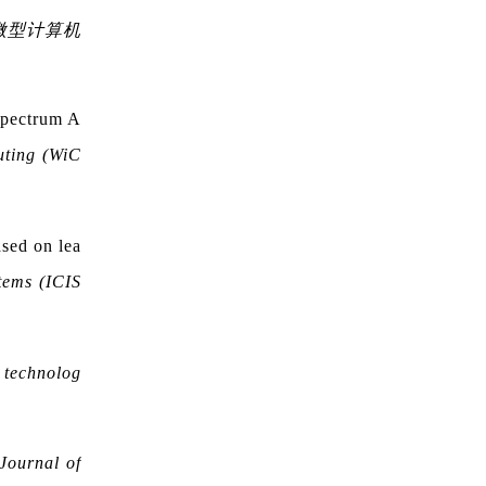
微型计算机
Spectrum A
uting (WiC
sed on lea
tems (ICIS
 technolog
Journal of